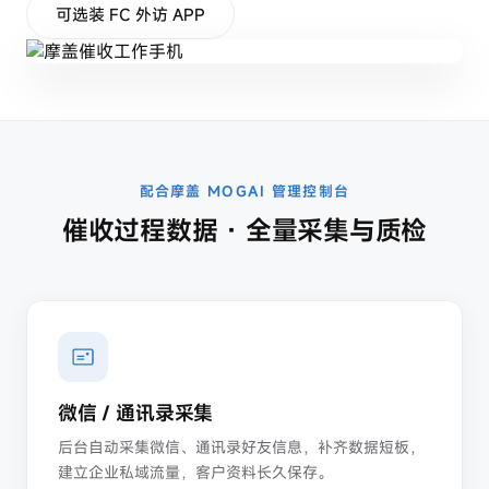
汽车销售
可选装 FC 外访 APP
制造 / 快消
涉密区域手机管控
食品饮料 SFA
功能目录
案例
配合摩盖 MOGAI 管理控制台
知识
催收过程数据 · 全量采集与质检
关于
公司
关于摩盖
创始团队
证照资质
微信 / 通讯录采集
加入我们
后台自动采集微信、通讯录好友信息，补齐数据短板，
联系我们
建立企业私域流量，客户资料长久保存。