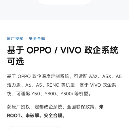
AI Agents
MOG AI手机
AI质检
销售预测助理
原厂授权 · 安全合规
销售报价助理
基于 OPPO / VIVO 政企系统
解决方案
可选
面向金融
贷前 · 销售风控
基于 OPPO 政企深度定制系统，可适配 A3X、A5X、A5
贷后 · 电催质检
活力版、A6、A5、RENO 等机型；基于 VIVO 政企系
贷后 · 现场催收
统，可适配 Y50、Y300、Y300i 等机型。
通用销售
获原厂授权，定制政企系统，全国联保政策。
未
教培行业
ROOT、未破解、安全合规。
医美行业