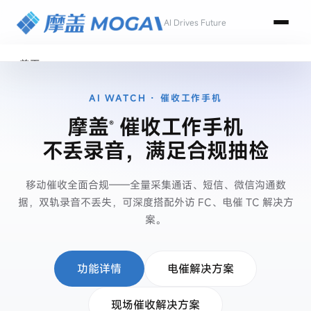
AI Drives Future
首页
产品
AI WATCH · 催收工作手机
工作手机
摩盖
催收工作手机
®
销售工作手机
不丢录音，满足合规抽检
微信客户管理
设备安全管理
移动催收全面合规——全量采集通话、短信、微信沟通数
摩盖CRM助手
据，双轨录音不丢失，可深度搭配外访 FC、电催 TC 解决方
案。
催收工作手机
TC电催系统版
功能详情
电催解决方案
FC外访系统版
现场催收解决方案
金融机构专版