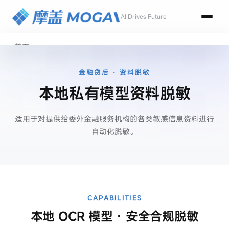
AI Drives Future
首页
产品
金融贷后 · 资料脱敏
工作手机
本地私有模型资料脱敏
销售工作手机
微信客户管理
适用于对提供给委外金融服务机构的各类敏感信息资料进行
设备安全管理
自动化脱敏。
摩盖CRM助手
催收工作手机
TC电催系统版
CAPABILITIES
FC外访系统版
本地 OCR 模型 · 安全合规脱敏
金融机构专版