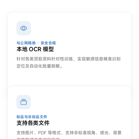
AI Agents
MOG AI手机
AI质检
销售预测助理
与公网隔绝 · 安全合规
本地 OCR 模型
销售报价助理
针对各类贷前资料针对性训练，实现敏感信息精准识别
解决方案
定位及自动化批量脱敏。
面向金融
贷前 · 销售风控
贷后 · 电催质检
贷后 · 现场催收
通用销售
标品与非标品文件
教培行业
支持各类文件
医美行业
支持图片、PDF 等格式，支持非标准视角、感光、背景