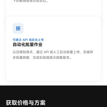
汽车销售
下的敏感信息识别定位。
制造 / 快消
涉密区域手机管控
食品饮料 SFA
功能目录
可通过 API 或后台上传
案例
自动化批量作业
知识
以压缩包格式，通过 API 或人工后台批量上传，后端异
关于
步批量脱敏，完成后前端显示脱敏版本。
公司
关于摩盖
创始团队
证照资质
加入我们
获取价格与方案
联系我们