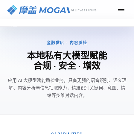
AI Drives Future
首页
产品
金融贷后 · 内容质检
工作手机
本地私有大模型赋能
销售工作手机
合规 · 安全 · 增效
微信客户管理
设备安全管理
应用 AI 大模型赋能质检业务，具备更强的语音识别、语义理
摩盖CRM助手
解、内容分析与信息抽取能力，精准识别关键词、意图、情
绪等多维对话内容。
催收工作手机
TC电催系统版
FC外访系统版
CAPABILITIES