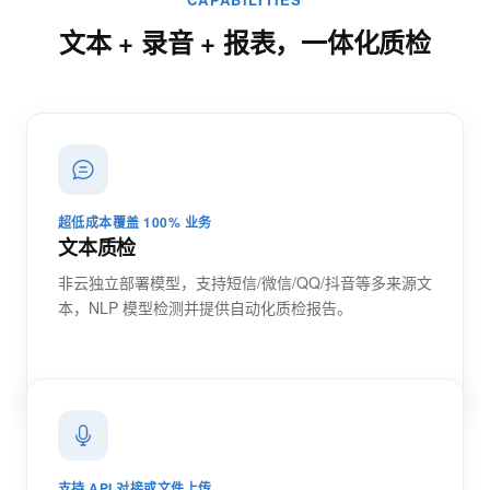
金融机构专版
文本 + 录音 + 报表，一体化质检
AI Agents
MOG AI手机
AI质检
销售预测助理
销售报价助理
超低成本覆盖 100% 业务
解决方案
文本质检
面向金融
非云独立部署模型，支持短信/微信/QQ/抖音等多来源文
贷前 · 销售风控
本，NLP 模型检测并提供自动化质检报告。
贷后 · 电催质检
贷后 · 现场催收
通用销售
教培行业
医美行业
支持 API 对接或文件上传